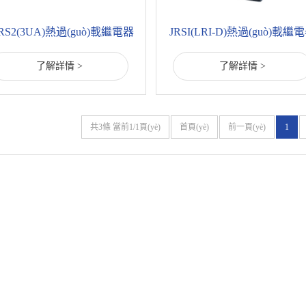
RS2(3UA)熱過(guò)載繼電器
JRSI(LRI-D)熱過(guò)載繼
了解詳情 >
了解詳情 >
共3條 當前1/1頁(yè)
首頁(yè)
前一頁(yè)
1