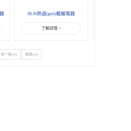
電器
JR36熱過(guò)載繼電器
了解詳情 >
后一頁(yè)
尾頁(yè)