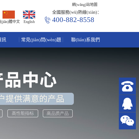
網(wǎng)站地圖
全國服務(wù)熱線(xiàn)：
400-882-8558
English
(jiǎn)體中文
資訊
常見(jiàn)問(wèn)題
聯(lián)系我們