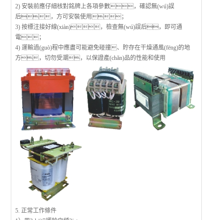
2) 安裝前應仔細核對銘牌上各項參數，確認無(wú)誤
后，方可安裝使用；
3) 按標注接好線(xiàn)，檢查無(wú)誤后，即可通
電；
4) 運輸過(guò)程中應盡可能避免碰撞、貯存在干燥通風(fēng)的地
方，切勿受潮，以保證產(chǎn)品的性能和使用
5. 正常工作條件