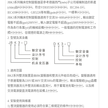
JBK3系列機床控制變壓器是參考德國西門(mén)子公司樣機制造的新產
(chǎn)品，符合VDE0550、IEC204-1、
IEC439、GB5226等有關(guān)、**標準。
JBK3系列機床控制變壓器適用于交流50~60Hz，輸出額定
電壓不超過(guò)200V，輸入額定電壓不超過(guò)500V，
作為各行各業(yè)的機械設備，一般電器的控制電源和工作
照、信號燈的電源之用。
2. 型號及其含義
3. 適用范圍
BKZ系列整流裝置是由BK變壓器和整流元件組合而成。變壓器適用
于原邊電壓為220V或380V交流50Hz的電源，輸出電壓經(jīng)晶體
管整流器流元件整流后輸出直流，用于蓄電池充電，以及將
交流電源變直流電源用在設備上。
4. 安裝使用與維護
1) 整流變壓器的使用必須符合第二條規定的條件；