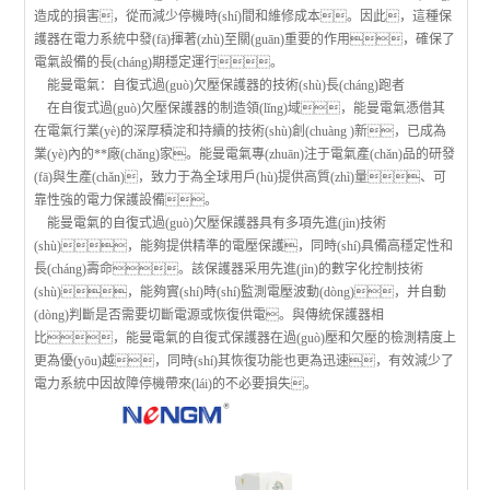
造成的損害，從而減少停機時(shí)間和維修成本。因此，這種保
護器在電力系統中發(fā)揮著(zhù)至關(guān)重要的作用，確保了
電氣設備的長(cháng)期穩定運行。
能曼電氣：自復式過(guò)欠壓保護器的技術(shù)長(cháng)跑者
在自復式過(guò)欠壓保護器的制造領(lǐng)域，能曼電氣憑借其
在電氣行業(yè)的深厚積淀和持續的技術(shù)創(chuàng )新，已成為
業(yè)內的**廠(chǎng)家。能曼電氣專(zhuān)注于電氣產(chǎn)品的研發
(fā)與生產(chǎn)，致力于為全球用戶(hù)提供高質(zhì)量、可
靠性強的電力保護設備。
能曼電氣的自復式過(guò)欠壓保護器具有多項先進(jìn)技術
(shù)，能夠提供精準的電壓保護，同時(shí)具備高穩定性和
長(cháng)壽命。該保護器采用先進(jìn)的數字化控制技術
(shù)，能夠實(shí)時(shí)監測電壓波動(dòng)，并自動
(dòng)判斷是否需要切斷電源或恢復供電。與傳統保護器相
比，能曼電氣的自復式保護器在過(guò)壓和欠壓的檢測精度上
更為優(yōu)越，同時(shí)其恢復功能也更為迅速，有效減少了
電力系統中因故障停機帶來(lái)的不必要損失。