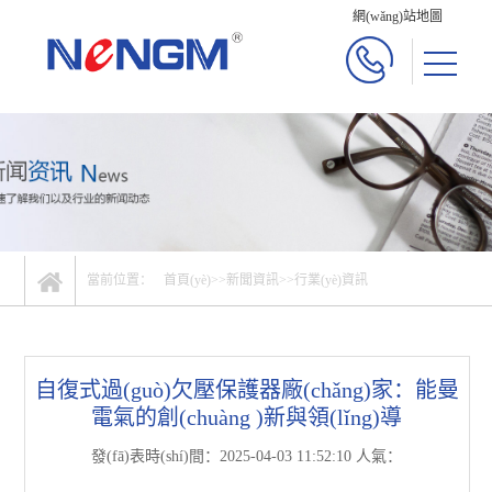
網(wǎng)站地圖
當前位置：
首頁(yè)
>>
新聞資訊
>>
行業(yè)資訊
自復式過(guò)欠壓保護器廠(chǎng)家：能曼
電氣的創(chuàng )新與領(lǐng)導
發(fā)表時(shí)間：2025-04-03 11:52:10 人氣：