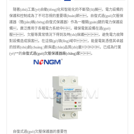
隨著(zhù)工業(yè)自動(dòng)化和智能化的不斷發(fā)展，電力設備的
保護和控制成為了不可忽視的重要環(huán)節。自復式過(guò)欠壓保
護器（簡(jiǎn)稱(chēng)自復式保護器）作為一種關(guān)鍵的電力保護設
備，廣泛應用于各種電力系統中，確保電氣設備在過(guò)
壓、欠壓等異常情況下得到及時(shí)保護，避免電力故障
對設備造成損害。在這個(gè)領(lǐng)域中，能曼電氣憑借其卓越
的技術(shù)創(chuàng )新與產(chǎn)品質(zhì)量，已成為行業
(yè)**的
自復式過(guò)欠壓保護器廠(chǎng)家
。
自復式過(guò)欠壓保護器的重要性