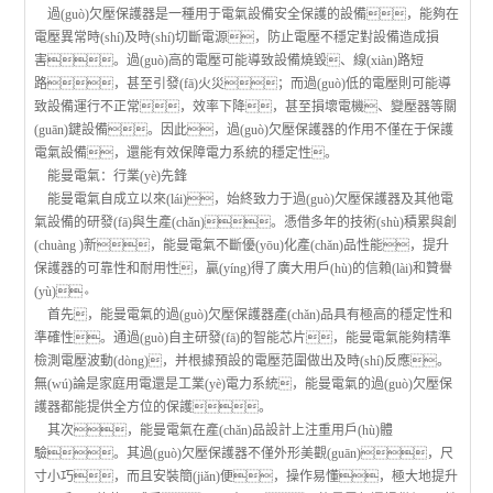
過(guò)欠壓保護器是一種用于電氣設備安全保護的設備，能夠在
電壓異常時(shí)及時(shí)切斷電源，防止電壓不穩定對設備造成損
害。過(guò)高的電壓可能導致設備燒毀、線(xiàn)路短
路，甚至引發(fā)火災；而過(guò)低的電壓則可能導
致設備運行不正常，效率下降，甚至損壞電機、變壓器等關
(guān)鍵設備。因此，過(guò)欠壓保護器的作用不僅在于保護
電氣設備，還能有效保障電力系統的穩定性。
能曼電氣：行業(yè)先鋒
能曼電氣自成立以來(lái)，始終致力于過(guò)欠壓保護器及其他電
氣設備的研發(fā)與生產(chǎn)。憑借多年的技術(shù)積累與創
(chuàng )新，能曼電氣不斷優(yōu)化產(chǎn)品性能，提升
保護器的可靠性和耐用性，贏(yíng)得了廣大用戶(hù)的信賴(lài)和贊譽
(yù)。
首先，能曼電氣的過(guò)欠壓保護器產(chǎn)品具有極高的穩定性和
準確性。通過(guò)自主研發(fā)的智能芯片，能曼電氣能夠精準
檢測電壓波動(dòng)，并根據預設的電壓范圍做出及時(shí)反應。
無(wú)論是家庭用電還是工業(yè)電力系統，能曼電氣的過(guò)欠壓保
護器都能提供全方位的保護。
其次，能曼電氣在產(chǎn)品設計上注重用戶(hù)體
驗。其過(guò)欠壓保護器不僅外形美觀(guān)，尺
寸小巧，而且安裝簡(jiǎn)便，操作易懂，極大地提升