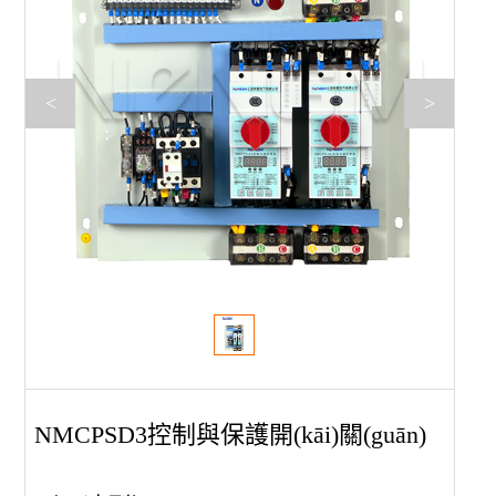
<
>
NMCPSD3控制與保護開(kāi)關(guān)